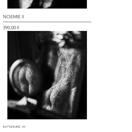
NOEMIE II
Prix
390,00 €
NOEMIE III