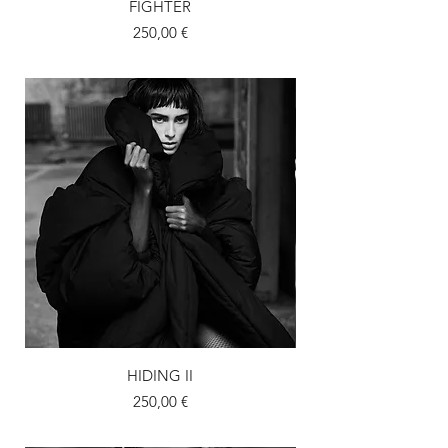
FIGHTER
Prix
250,00 €
HIDING II
Prix
250,00 €