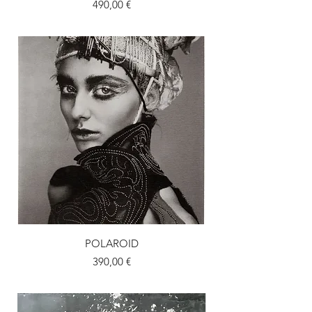
Prix
490,00 €
POLAROID
POLAROID - Micha
Prix
390,00 €