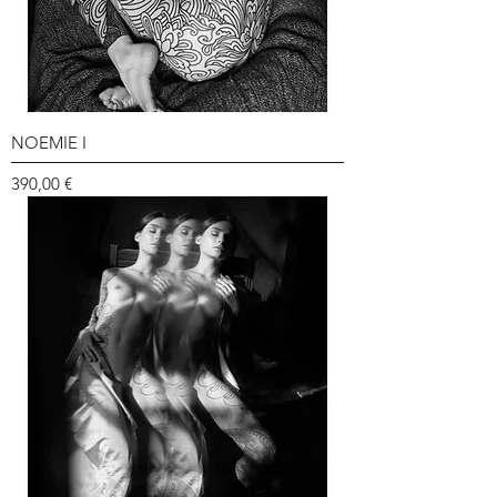
NOEMIE I
Prix
390,00 €