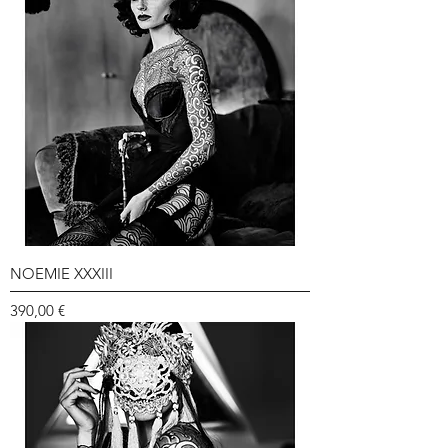
NOEMIE XXXIII
Prix
390,00 €